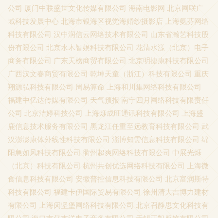
公司
厦门中联盛世文化传媒有限公司
海南电影网
北京网联广
域科技发展中心
北海市银海区视觉海婚纱摄影店
上海氨芬网络
科技有限公司
汉中润信云网络技术有限公司
山东省瀚艺科技股
份有限公司
北京水木智娱科技有限公司
花清水漾（北京）电子
商务有限公司
广东天榜商贸有限公司
北京明捷康科技有限公司
广西汉文春商贸有限公司
乾坤天童（浙江）科技有限公司
重庆
翔源弘科技有限公司
周易算命
上海和川集网络科技有限公司
福建中亿达传媒有限公司
天气预报
南宁四月网络科技有限责任
公司
北京洁婷科技公司
上海烁成旺通讯科技有限公司
上海盛
鹿信息技术服务有限公司
黑龙江任重至远教育科技有限公司
武
汉澎澎康体外线性科技有限公司
淄博知需信息科技有限公司
绵
阳急如风科技有限公司
衢州超爽网络科技有限公司
中展光烁
（北京）科技有限公司
杭州共创优选网络科技有限公司
上海微
食信息科技有限公司
安徽普控信息科技有限公司
北京富润斯特
科技有限公司
福建卡伊国际贸易有限公司
徐州清大吉博力建材
有限公司
上海闵坚堡网络科技有限公司
北京召静思文化科技有