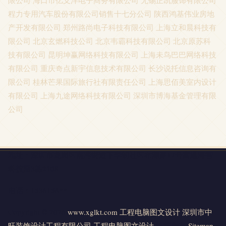
限公司
海口市亿支洋电子商务有限公司
无锡正凯服饰有限公司
程力专用汽车股份有限公司销售十七分公司
陕西鸿基伟业房地
产开发有限公司
郑州路尚电子科技有限公司
上海立和晨科技有
限公司
北京玄燃科技公司
北京韦霸科技有限公司
北京原苏科
技有限公司
昆明坤赢网络科技有限公司
上海未鸟巴巴网络科技
有限公司
重庆奇点新宇信息技术有限公司
长沙说托信息咨询有
限公司
桂林芒果国际旅行社有限责任公司
上海思佰美室内设计
有限公司
上海九途网络科技有限公司
深圳市博海基金管理有限
公司
地址：深圳市龙岗区南湾街道下李朗社区布澜路17号富通海智
科技园3栋2108
电话：1536156**
Copyright © 2026
www.xglkt.com
工程电脑图文设计
深圳市中
旺装饰设计工程有限公司
工程电脑图文设计
版权所有
Sitemap