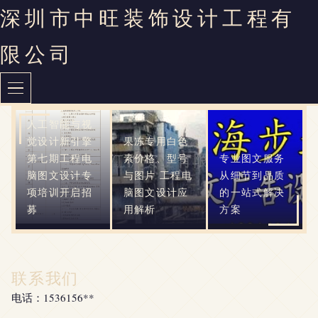
深圳市中旺装饰设计工程有
限公司
人工智能与视
觉设计新引擎
果冻专用白色
第七期工程电
素价格、型号
专业图文服务
脑图文设计专
与图片 工程电
从细节到品质
项培训开启招
脑图文设计应
的一站式解决
募
用解析
方案
联系我们
电话：1536156**